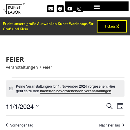
Erlebt unsere große Auswahl an Kunst-Workshops für
Tickets
Groß und Klein
FEIER
Veranstaltungen
Feier
Keine Veranstaltungen für 1. November 2024 vorgesehen. Hier
Hinweis
geht es zu den
nächsten bevorstehenden Veranstaltungen
.
VERA
Ve
11/1/2024
Suche
Tag
Datum
An
SUCH
wählen.
Na
Vorheriger Tag
Nächster Tag