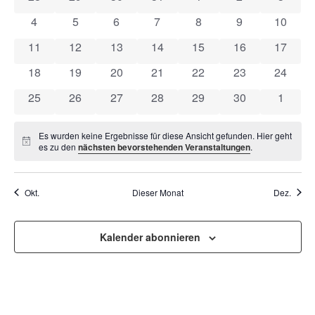
VON
UND
0 Veranstaltungen
0 Veranstaltungen
0 Veranstaltungen
0 Veranstaltungen
0 Veranstaltungen
0 Veranstaltun
0 Veran
4
5
6
7
8
9
10
VERANSTALTUNGEN
ANSI
0 Veranstaltungen
0 Veranstaltungen
0 Veranstaltungen
0 Veranstaltungen
0 Veranstaltungen
0 Veranstaltung
0 Veran
11
12
13
14
15
16
17
NAVI
0 Veranstaltungen
0 Veranstaltungen
0 Veranstaltungen
0 Veranstaltungen
0 Veranstaltungen
0 Veranstaltung
0 Veran
18
19
20
21
22
23
24
0 Veranstaltungen
0 Veranstaltungen
0 Veranstaltungen
0 Veranstaltungen
0 Veranstaltungen
0 Veranstaltung
0 Veran
25
26
27
28
29
30
1
Es wurden keine Ergebnisse für diese Ansicht gefunden. Hier geht
Hinweis
es zu den
nächsten bevorstehenden Veranstaltungen
.
Okt.
Dieser Monat
Dez.
Kalender abonnieren