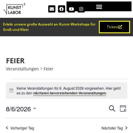
Erlebt unsere große Auswahl an Kunst-Workshops für
Tickets
Groß und Klein
FEIER
Veranstaltungen
Feier
Keine Veranstaltungen für 6. August 2026 vorgesehen. Hier geht
Hinweis
es zu den
nächsten bevorstehenden Veranstaltungen
.
VERA
Ve
8/6/2026
Suche
Tag
Datum
An
SUCH
wählen.
Na
Vorheriger Tag
Nächster Tag