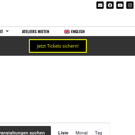
KT
ATELIERS MIETEN
ENGLISH
Jetzt Tickets sichern!
Veranstaltung
ranstaltungen suchen
Liste
Monat
Tag