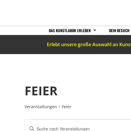
DAS KUNSTLABOR ERLEBEN
DEIN BESUCH
Erlebt unsere große Auswahl an Kuns
FEIER
Veranstaltungen
Feier
VERANSTALTUNGEN
Bitte
Schlüsselwort