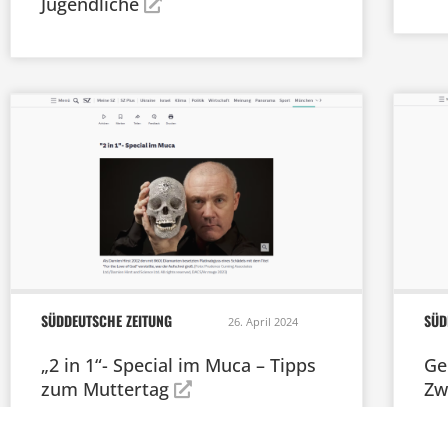
Jugendliche
SÜDDEUTSCHE ZEITUNG
SÜD
26. April 2024
„2 in 1“- Special im Muca – Tipps
Ge
zum Muttertag
Zw
Ku