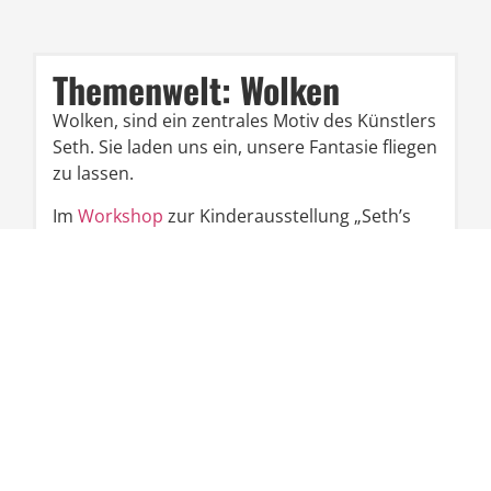
Themenwelt: Wolken
Wolken, sind ein zentrales Motiv des Künstlers
Seth. Sie laden uns ein, unsere Fantasie fliegen
zu lassen.
Im
Workshop
zur Kinderausstellung „Seth’s
Spiel(träume)“ gestaltest du deine ganz
persönliche Wolke.
Aus einfachen Materialien entsteht ein
bezauberndes Nachtlicht, das dein Zimmer in
sanftes Wolkenlicht taucht und dich sanft in
den Schlaf begleitet.
Themenwelt: Upcycling