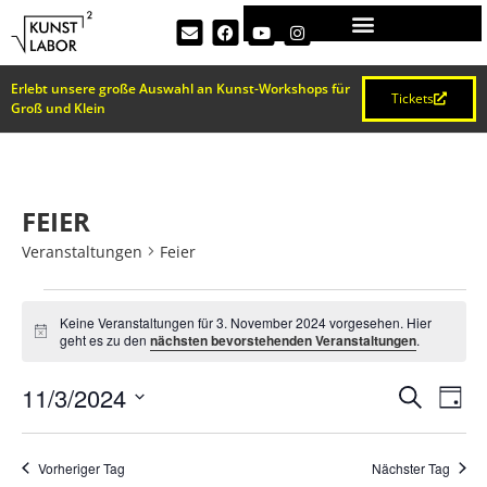
Erlebt unsere große Auswahl an Kunst-Workshops für
Tickets
Groß und Klein
FEIER
Veranstaltungen
Feier
Keine Veranstaltungen für 3. November 2024 vorgesehen. Hier
Hinweis
geht es zu den
nächsten bevorstehenden Veranstaltungen
.
VERA
Ve
11/3/2024
Suche
Tag
Datum
An
SUCH
wählen.
Na
Vorheriger Tag
Nächster Tag