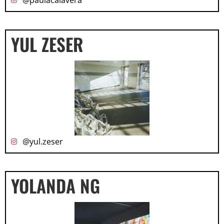
@paulacalavera
YUL ZESER
@yul.zeser
YOLANDA NG