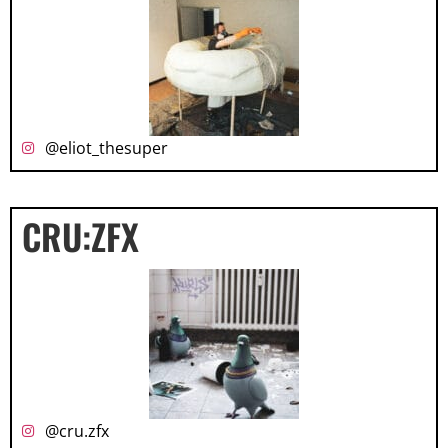
@eliot_thesuper
CRU:ZFX
@cru.zfx