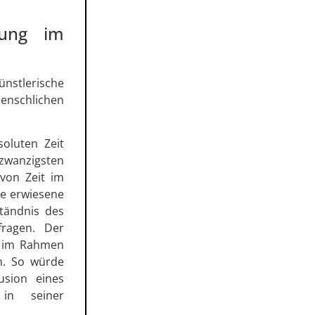
lung im
tlerische
nschlichen
soluten Zeit
 zwanzigsten
 von Zeit im
ie erwiesene
ständnis des
fragen. Der
it im Rahmen
on. So würde
lusion eines
in seiner