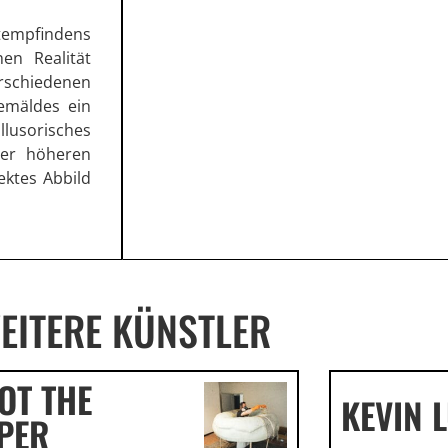
tempfindens
en Realität
rschiedenen
Gemäldes ein
illusorisches
ner höheren
ektes Abbild
EITERE KÜNSTLER
IOT THE
KEVIN 
PER