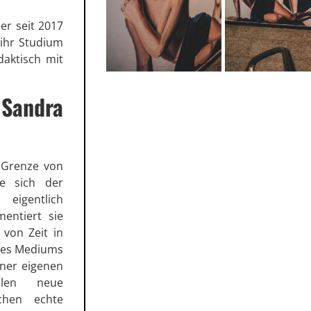
er seit 2017
 ihr Studium
daktisch mit
 Sandra
r Grenze von
e sich der
igentlich
entiert sie
von Zeit in
 des Mediums
iner eigenen
llen neue
chen echte