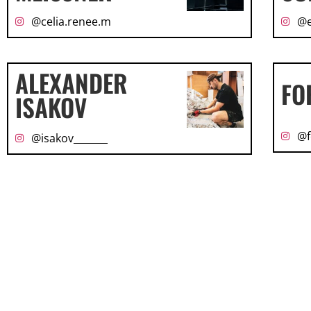
@celia.renee.m
@e
ALEXANDER
FO
ISAKOV
@f
@isakov_______