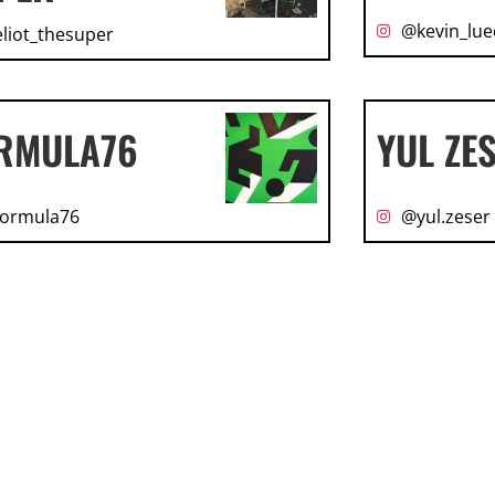
@kevin_lue
liot_thesuper
RMULA76
YUL ZE
ormula76
@yul.zeser