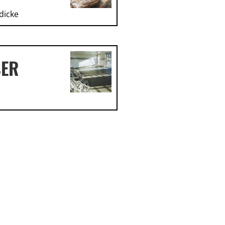
dicke
SER