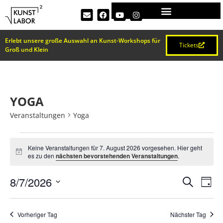
Erlebt unsere große Auswahl an Kunst-Workshops für
Tickets
Groß und Klein
YOGA
Veranstaltungen
Yoga
Keine Veranstaltungen für 7. August 2026 vorgesehen. Hier geht
Hinweis
es zu den
nächsten bevorstehenden Veranstaltungen
.
VERA
Ve
8/7/2026
Suche
Tag
Datum
An
SUCH
wählen.
Na
Vorheriger Tag
Nächster Tag