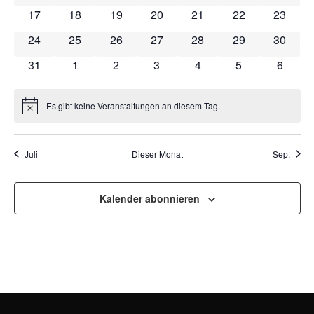
NAVI
0 Veranstaltungen
0 Veranstaltungen
0 Veranstaltungen
0 Veranstaltungen
0 Veranstaltungen
0 Veranstaltung
0 Veran
17
18
19
20
21
22
23
0 Veranstaltungen
0 Veranstaltungen
0 Veranstaltungen
0 Veranstaltungen
0 Veranstaltungen
0 Veranstaltung
0 Veran
24
25
26
27
28
29
30
0 Veranstaltungen
0 Veranstaltungen
0 Veranstaltungen
0 Veranstaltungen
0 Veranstaltungen
0 Veranstaltun
0 Veran
31
1
2
3
4
5
6
Es gibt keine Veranstaltungen an diesem Tag.
Hinweis
Juli
Dieser Monat
Sep.
Kalender abonnieren