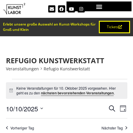
Erlebt unsere große Auswahl an Kunst-Workshops für
Tickets
Groß und Klein
REFUGIO KUNSTWERKSTATT
Veranstaltungen
Refugio Kunstwerkstatt
Keine Veranstaltungen für 10. Oktober 2025 vorgesehen. Hier
Hinweis
geht es zu den
nächsten bevorstehenden Veranstaltungen
.
VERA
Ve
10/10/2025
Suche
Tag
Datum
An
SUCH
wählen.
Na
Vorheriger Tag
Nächster Tag