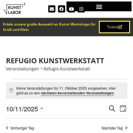
Erlebt unsere große Auswahl an Kunst-Workshops für
Tickets
Groß und Klein
REFUGIO KUNSTWERKSTATT
Veranstaltungen
Refugio Kunstwerkstatt
Keine Veranstaltungen für 11. Oktober 2025 vorgesehen. Hier
Hinweis
geht es zu den
nächsten bevorstehenden Veranstaltungen
.
VERA
Ve
10/11/2025
Suche
Tag
Datum
An
SUCH
wählen.
Na
Vorheriger Tag
Nächster Tag