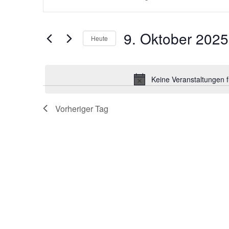
eingeben.
SUCHE
Suche
nach
Veranstaltungen
UND
9. Oktober 2025
Schlüsselwort.
Heute
Datum
ANSICHTEN,
wählen.
Keine Veranstaltungen 
NAVIGATION
Vorheriger Tag