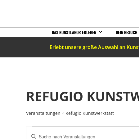
DAS KUNSTLABOR ERLEBEN
DEIN BESUCH
Erlebt unsere große Auswahl an Kuns
REFUGIO KUNST
Veranstaltungen
Refugio Kunstwerkstatt
VERANSTALTUNGEN
Bitte
Schlüsselwort