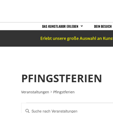
DAS KUNSTLABOR ERLEBEN
DEIN BESUCH
Erlebt unsere große Auswahl an Kuns
PFINGSTFERIEN
Veranstaltungen
Pfingstferien
VERANSTALTUNGEN
Bitte
Schlüsselwort