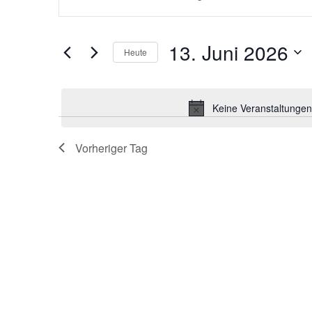
eingeben.
SUCHE
Suche
nach
Veranstaltungen
UND
13. Juni 2026
Schlüsselwort.
Heute
Datum
ANSICHTEN,
wählen.
Keine Veranstaltungen
NAVIGATION
Vorheriger Tag