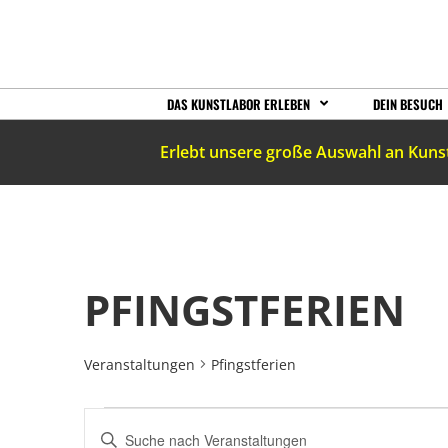
DAS KUNSTLABOR ERLEBEN
DEIN BESUCH
Erlebt unsere große Auswahl an Kuns
PFINGSTFERIEN
Veranstaltungen
Pfingstferien
VERANSTALTUNGEN
Bitte
Schlüsselwort