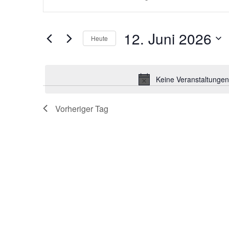
eingeben.
SUCHE
Suche
nach
Veranstaltungen
UND
12. Juni 2026
Schlüsselwort.
Heute
Datum
ANSICHTEN,
wählen.
Keine Veranstaltungen
NAVIGATION
Vorheriger Tag