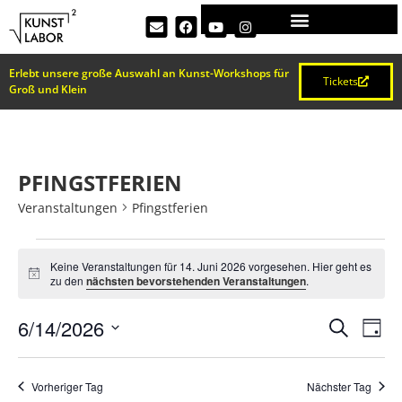
Erlebt unsere große Auswahl an Kunst-Workshops für
Tickets
Groß und Klein
PFINGSTFERIEN
Veranstaltungen
Pfingstferien
Keine Veranstaltungen für 14. Juni 2026 vorgesehen. Hier geht es
Hinweis
zu den
nächsten bevorstehenden Veranstaltungen
.
VERA
Ve
6/14/2026
Suche
Tag
Datum
An
SUCH
wählen.
Na
Vorheriger Tag
Nächster Tag