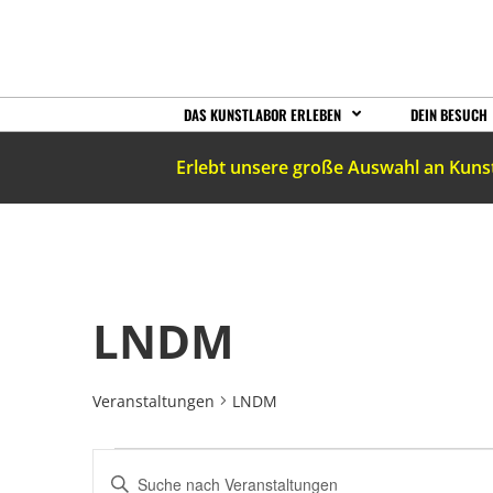
DAS KUNSTLABOR ERLEBEN
DEIN BESUCH
Erlebt unsere große Auswahl an Kuns
LNDM
Veranstaltungen
LNDM
VERANSTALTUNGEN
Bitte
Schlüsselwort