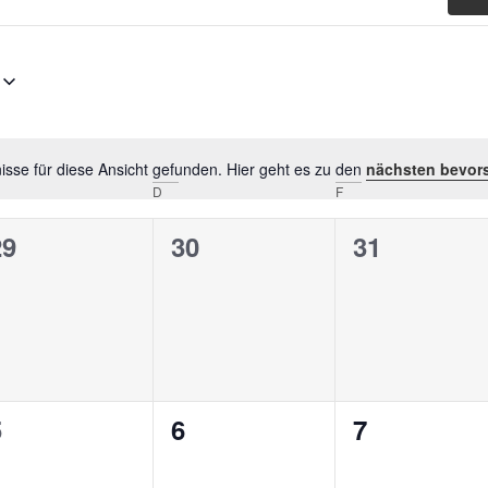
sse für diese Ansicht gefunden. Hier geht es zu den
nächsten bevor
Hinweis
D
F
0
0
0
29
30
31
n,
eranstaltungen,
Veranstaltungen,
Veranstalt
0
0
0
5
6
7
n,
eranstaltungen,
Veranstaltungen,
Veranstalt