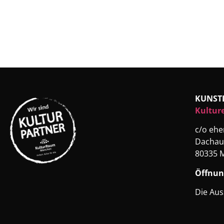
KUNST
Kultur
c/o eh
Dachau
80335 
Öffnun
Die Aus