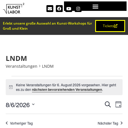
Erlebt unsere große Auswahl an Kunst-Workshops für
Tickets
Groß und Klein
LNDM
Veranstaltungen
LNDM
Keine Veranstaltungen für 6. August 2026 vorgesehen. Hier geht
Hinweis
es zu den
nächsten bevorstehenden Veranstaltungen
.
VERA
Ve
8/6/2026
Suche
Tag
Datum
An
SUCH
wählen.
Na
Vorheriger Tag
Nächster Tag