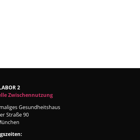
LABOR 2
elle Zwischennutzung
emaliges Gesundheitshaus
er Straße 90
München
gszeiten: