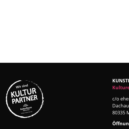
KUNST
Kultur
c/o eh
Dachau
80335 
Öffnun