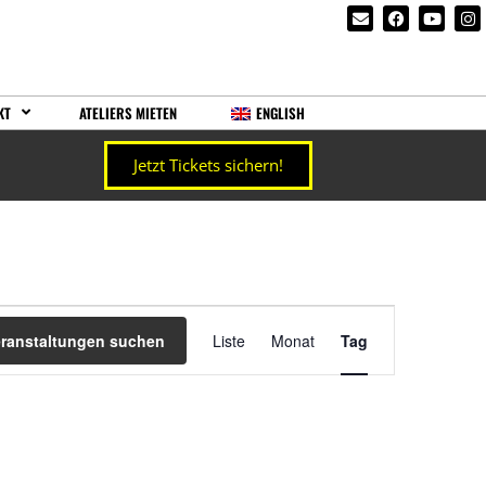
KT
ATELIERS MIETEN
ENGLISH
Jetzt Tickets sichern!
Veranstaltung
eranstaltungen suchen
Liste
Monat
Tag
Ansichten-
Navigation