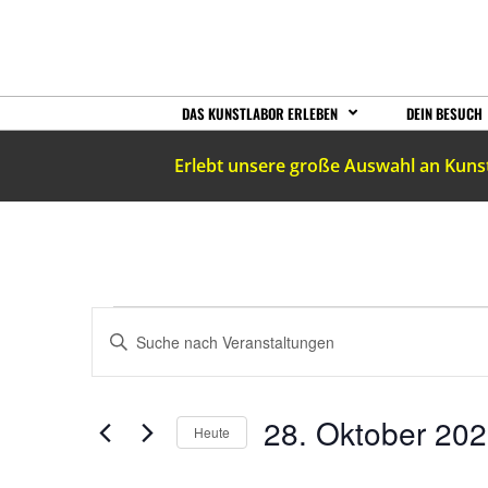
DAS KUNSTLABOR ERLEBEN
DEIN BESUCH
Erlebt unsere große Auswahl an Kuns
VERANSTALTUNGEN
Bitte
Schlüsselwort
eingeben.
SUCHE
Suche
nach
Veranstaltungen
UND
28. Oktober 20
Schlüsselwort.
Heute
Datum
wählen.