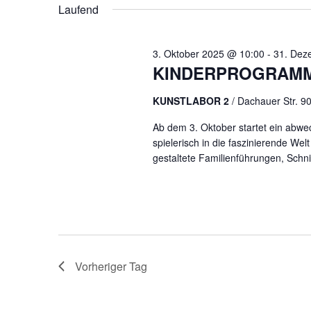
ANSICHTEN,
Laufend
NAVIGATION
3. Oktober 2025 @ 10:00
-
31. Dez
KINDERPROGRAMM 
KUNSTLABOR 2
/ Dachauer Str. 
Ab dem 3. Oktober startet ein abw
spielerisch in die faszinierende Wel
gestaltete Familienführungen, Schnit
Vorheriger Tag