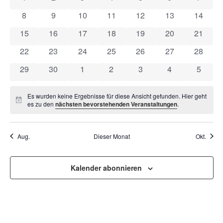
VON
UND
0 Veranstaltungen
0 Veranstaltungen
0 Veranstaltungen
0 Veranstaltungen
0 Veranstaltungen
0 Veranstaltung
0 Veran
8
9
10
11
12
13
14
VERANSTALTUNGEN
ANSI
0 Veranstaltungen
0 Veranstaltungen
0 Veranstaltungen
0 Veranstaltungen
0 Veranstaltungen
0 Veranstaltung
0 Veran
15
16
17
18
19
20
21
NAVI
0 Veranstaltungen
0 Veranstaltungen
0 Veranstaltungen
0 Veranstaltungen
0 Veranstaltungen
0 Veranstaltung
0 Veran
22
23
24
25
26
27
28
0 Veranstaltungen
0 Veranstaltungen
0 Veranstaltungen
0 Veranstaltungen
0 Veranstaltungen
0 Veranstaltun
0 Veran
29
30
1
2
3
4
5
Es wurden keine Ergebnisse für diese Ansicht gefunden. Hier geht
Hinweis
es zu den
nächsten bevorstehenden Veranstaltungen
.
Aug.
Dieser Monat
Okt.
Kalender abonnieren