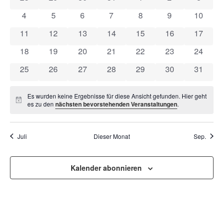
VON
UND
0 Veranstaltungen
0 Veranstaltungen
0 Veranstaltungen
0 Veranstaltungen
0 Veranstaltungen
0 Veranstaltun
0 Veran
4
5
6
7
8
9
10
VERANSTALTUNGEN
ANSI
0 Veranstaltungen
0 Veranstaltungen
0 Veranstaltungen
0 Veranstaltungen
0 Veranstaltungen
0 Veranstaltung
0 Veran
11
12
13
14
15
16
17
NAVI
0 Veranstaltungen
0 Veranstaltungen
0 Veranstaltungen
0 Veranstaltungen
0 Veranstaltungen
0 Veranstaltung
0 Veran
18
19
20
21
22
23
24
0 Veranstaltungen
0 Veranstaltungen
0 Veranstaltungen
0 Veranstaltungen
0 Veranstaltungen
0 Veranstaltung
0 Veran
25
26
27
28
29
30
31
Es wurden keine Ergebnisse für diese Ansicht gefunden. Hier geht
Hinweis
es zu den
nächsten bevorstehenden Veranstaltungen
.
Juli
Dieser Monat
Sep.
Kalender abonnieren