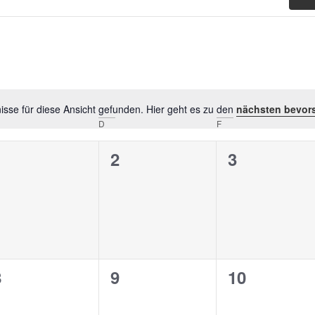
sse für diese Ansicht gefunden. Hier geht es zu den
nächsten bevor
Hinweis
D
F
0
0
0
1
2
3
n,
eranstaltungen,
Veranstaltungen,
Veranstalt
0
0
0
8
9
10
n,
eranstaltungen,
Veranstaltungen,
Veranstalt