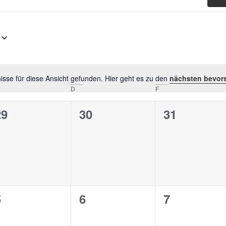
sse für diese Ansicht gefunden. Hier geht es zu den
nächsten bevor
Hinweis
D
F
0
0
0
29
30
31
n,
eranstaltungen,
Veranstaltungen,
Veranstalt
0
0
0
5
6
7
n,
eranstaltungen,
Veranstaltungen,
Veranstalt