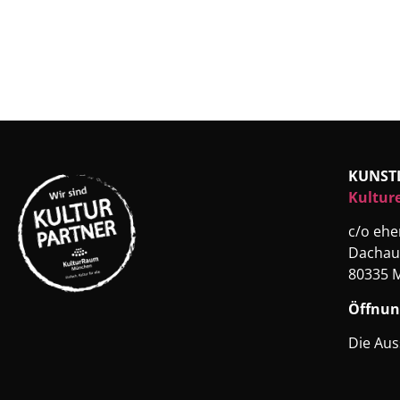
KUNST
Kultur
c/o eh
Dachau
80335 
Öffnun
Die Aus