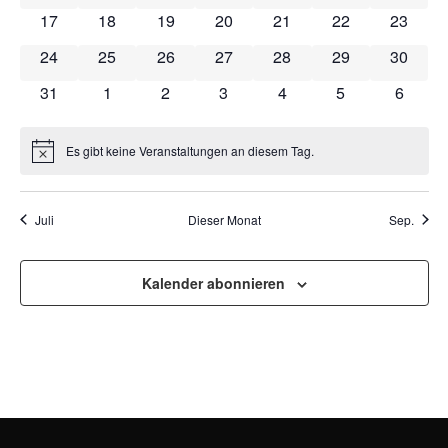
NAVI
0 Veranstaltungen
0 Veranstaltungen
0 Veranstaltungen
0 Veranstaltungen
0 Veranstaltungen
0 Veranstaltung
0 Veran
17
18
19
20
21
22
23
0 Veranstaltungen
0 Veranstaltungen
0 Veranstaltungen
0 Veranstaltungen
0 Veranstaltungen
0 Veranstaltung
0 Veran
24
25
26
27
28
29
30
0 Veranstaltungen
0 Veranstaltungen
0 Veranstaltungen
0 Veranstaltungen
0 Veranstaltungen
0 Veranstaltun
0 Veran
31
1
2
3
4
5
6
Es gibt keine Veranstaltungen an diesem Tag.
Hinweis
Juli
Dieser Monat
Sep.
Kalender abonnieren