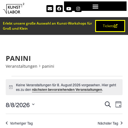
Erlebt unsere große Auswahl an Kunst-Workshops für
Tickets
Groß und Klein
PANINI
Veranstaltungen
panini
Keine Veranstaltungen für 8. August 2026 vorgesehen. Hier geht
Hinweis
es zu den
nächsten bevorstehenden Veranstaltungen
.
VERA
Ve
8/8/2026
Suche
Tag
Datum
An
SUCH
wählen.
Na
Vorheriger Tag
Nächster Tag