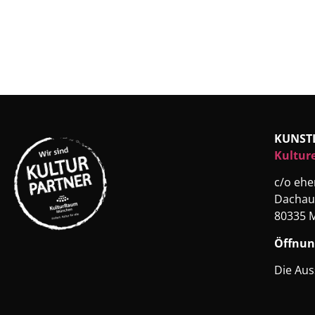
KUNST
Kultur
c/o eh
Dachau
80335 
Öffnun
Die Aus