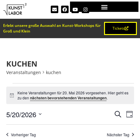
Erlebt unsere große Auswahl an Kunst-Workshops für
Tickets
Groß und Klein
KUCHEN
Veranstaltungen
kuchen
Keine Veranstaltungen für 20. Mai 2026 vorgesehen. Hier geht es
Hinweis
zu den
nächsten bevorstehenden Veranstaltungen
.
VERA
Ve
5/20/2026
Suche
Tag
Datum
An
SUCH
wählen.
Na
Vorheriger Tag
Nächster Tag