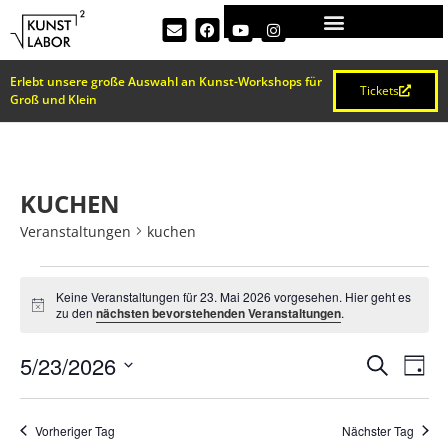
Erlebt unsere große Auswahl an Kunst-Workshops für
Tickets
Groß und Klein
KUCHEN
Veranstaltungen
kuchen
Keine Veranstaltungen für 23. Mai 2026 vorgesehen. Hier geht es
Hinweis
zu den
nächsten bevorstehenden Veranstaltungen
.
VERA
Ve
5/23/2026
Suche
Tag
Datum
An
SUCH
wählen.
Na
Vorheriger Tag
Nächster Tag