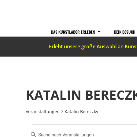
DAS KUNSTLABOR ERLEBEN
DEIN BESUCH
Erlebt unsere große Auswahl an Kuns
KATALIN BERECZ
Veranstaltungen
Katalin Bereczky
VERANSTALTUNGEN
Bitte
Schlüsselwort