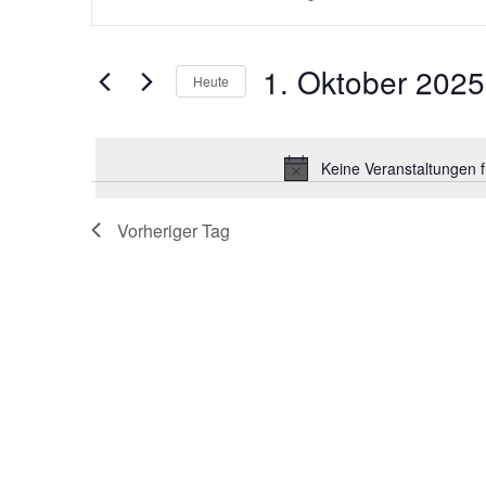
eingeben.
SUCHE
Suche
nach
Veranstaltungen
UND
1. Oktober 2025
Schlüsselwort.
Heute
Datum
ANSICHTEN,
wählen.
Keine Veranstaltungen 
NAVIGATION
Vorheriger Tag