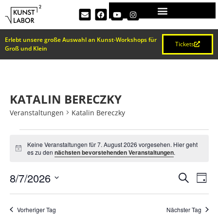
Erlebt unsere große Auswahl an Kunst-Workshops für
Tickets
Groß und Klein
KATALIN BERECZKY
Veranstaltungen
Katalin Bereczky
Keine Veranstaltungen für 7. August 2026 vorgesehen. Hier geht
Hinweis
es zu den
nächsten bevorstehenden Veranstaltungen
.
VERA
Ve
8/7/2026
Suche
Tag
Datum
An
SUCH
wählen.
Na
Vorheriger Tag
Nächster Tag