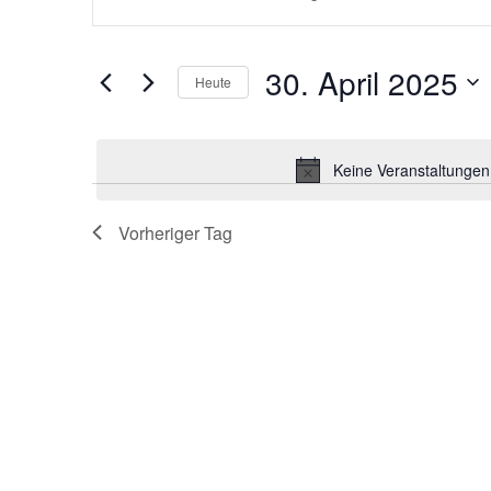
eingeben.
SUCHE
Suche
nach
Veranstaltungen
UND
30. April 2025
Schlüsselwort.
Heute
Datum
ANSICHTEN,
wählen.
Keine Veranstaltungen 
NAVIGATION
Vorheriger Tag