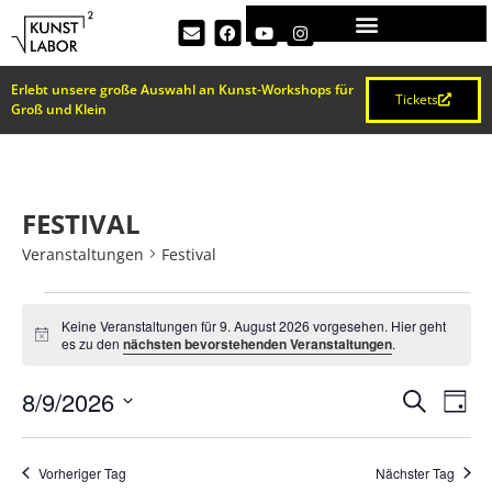
Erlebt unsere große Auswahl an Kunst-Workshops für
Tickets
Groß und Klein
FESTIVAL
Veranstaltungen
Festival
Keine Veranstaltungen für 9. August 2026 vorgesehen. Hier geht
Hinweis
es zu den
nächsten bevorstehenden Veranstaltungen
.
VERA
Ve
8/9/2026
Suche
Tag
Datum
An
SUCH
wählen.
Na
Vorheriger Tag
Nächster Tag