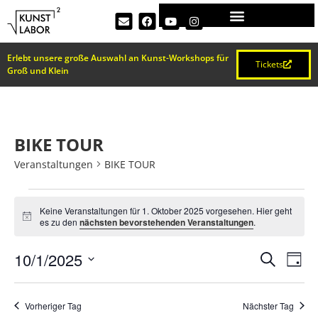
Erlebt unsere große Auswahl an Kunst-Workshops für
Tickets
Groß und Klein
BIKE TOUR
Veranstaltungen
BIKE TOUR
Keine Veranstaltungen für 1. Oktober 2025 vorgesehen. Hier geht
Hinweis
es zu den
nächsten bevorstehenden Veranstaltungen
.
VERA
Ve
10/1/2025
Suche
Tag
Datum
An
SUCH
wählen.
Na
Vorheriger Tag
Nächster Tag