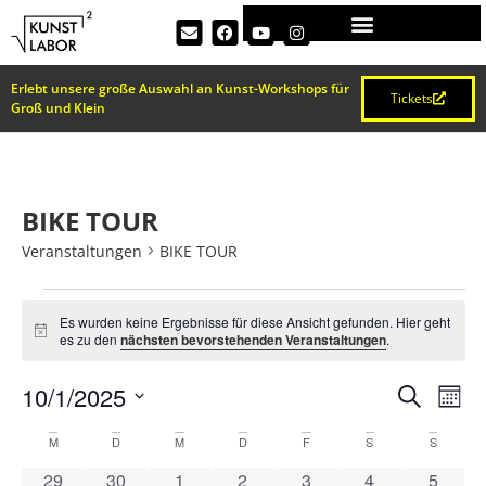
Erlebt unsere große Auswahl an Kunst-Workshops für
Tickets
Groß und Klein
BIKE TOUR
Veranstaltungen
BIKE TOUR
Es wurden keine Ergebnisse für diese Ansicht gefunden. Hier geht
Hinweis
es zu den
nächsten bevorstehenden Veranstaltungen
.
VERA
Ve
10/1/2025
Suche
Mona
Datum
An
KALENDER
SUCH
wählen.
M
D
M
D
F
S
S
Na
0 Veranstaltungen
0 Veranstaltungen
0 Veranstaltungen
0 Veranstaltungen
0 Veranstaltungen
0 Veranstaltun
0 Veran
29
30
1
2
3
4
5