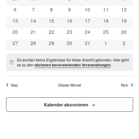
VON
UND
0 Veranstaltungen
0 Veranstaltungen
0 Veranstaltungen
0 Veranstaltungen
0 Veranstaltungen
0 Veranstaltung
0 Veran
6
7
8
9
10
11
12
VERANSTALTUNGEN
ANSI
0 Veranstaltungen
0 Veranstaltungen
0 Veranstaltungen
0 Veranstaltungen
0 Veranstaltungen
0 Veranstaltung
0 Veran
13
14
15
16
17
18
19
NAVI
0 Veranstaltungen
0 Veranstaltungen
0 Veranstaltungen
0 Veranstaltungen
0 Veranstaltungen
0 Veranstaltung
0 Veran
20
21
22
23
24
25
26
0 Veranstaltungen
0 Veranstaltungen
0 Veranstaltungen
0 Veranstaltungen
0 Veranstaltungen
0 Veranstaltun
0 Veran
27
28
29
30
31
1
2
Es wurden keine Ergebnisse für diese Ansicht gefunden. Hier geht
Hinweis
es zu den
nächsten bevorstehenden Veranstaltungen
.
Sep.
Dieser Monat
Nov.
Kalender abonnieren