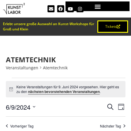
Erlebt unsere große Auswahl an Kunst-Workshops für
Tickets
Groß und Klein
ATEMTECHNIK
Veranstaltungen
Atemtechnik
Keine Veranstaltungen für 9. Juni 2024 vorgesehen. Hier geht es
Hinweis
zu den
nächsten bevorstehenden Veranstaltungen
.
VERA
Ve
6/9/2024
Suche
Tag
Datum
An
SUCH
wählen.
Na
Vorheriger Tag
Nächster Tag