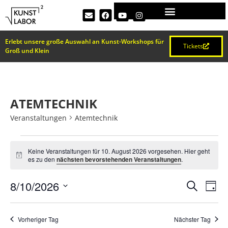
Erlebt unsere große Auswahl an Kunst-Workshops für
Tickets
Groß und Klein
ATEMTECHNIK
Veranstaltungen
Atemtechnik
Keine Veranstaltungen für 10. August 2026 vorgesehen. Hier geht
Hinweis
es zu den
nächsten bevorstehenden Veranstaltungen
.
VERA
Ve
8/10/2026
Suche
Tag
Datum
An
SUCH
wählen.
Na
Vorheriger Tag
Nächster Tag