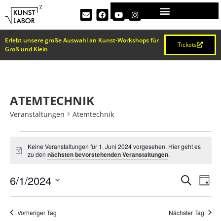
Erlebt unsere große Auswahl an Kunst-Workshops für
Tickets
Groß und Klein
ATEMTECHNIK
Veranstaltungen
Atemtechnik
Keine Veranstaltungen für 1. Juni 2024 vorgesehen. Hier geht es
Hinweis
zu den
nächsten bevorstehenden Veranstaltungen
.
VERA
Ve
6/1/2024
Suche
Tag
Datum
An
SUCH
wählen.
Na
Vorheriger Tag
Nächster Tag