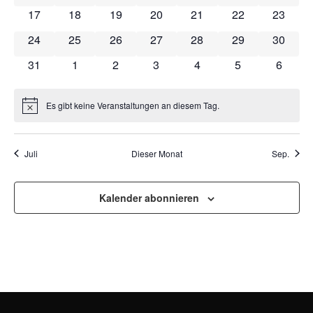
NAVI
0 Veranstaltungen
0 Veranstaltungen
0 Veranstaltungen
0 Veranstaltungen
0 Veranstaltungen
0 Veranstaltung
0 Veran
17
18
19
20
21
22
23
0 Veranstaltungen
0 Veranstaltungen
0 Veranstaltungen
0 Veranstaltungen
0 Veranstaltungen
0 Veranstaltung
0 Veran
24
25
26
27
28
29
30
0 Veranstaltungen
0 Veranstaltungen
0 Veranstaltungen
0 Veranstaltungen
0 Veranstaltungen
0 Veranstaltun
0 Veran
31
1
2
3
4
5
6
Es gibt keine Veranstaltungen an diesem Tag.
Hinweis
Juli
Dieser Monat
Sep.
Kalender abonnieren