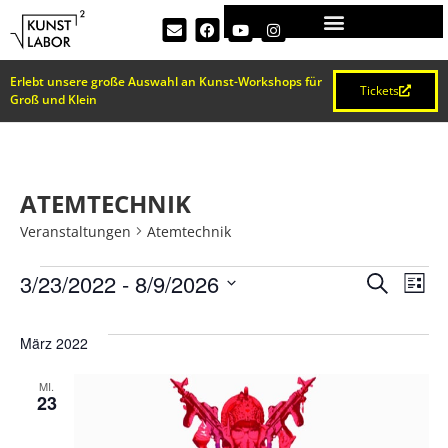
Erlebt unsere große Auswahl an Kunst-Workshops für
Tickets
Groß und Klein
ATEMTECHNIK
Veranstaltungen
Atemtechnik
VERA
Ve
3/23/2022
 - 
8/9/2026
Suche
Liste
Datum
An
SUCH
wählen.
März 2022
Na
UND
MI.
23
ANSI