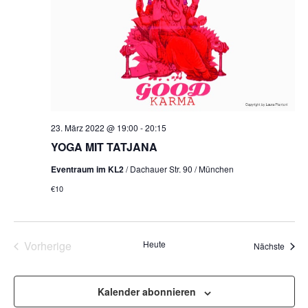
NAVI
23. März 2022 @ 19:00
-
20:15
YOGA MIT TATJANA
Eventraum im KL2
/ Dachauer Str. 90 / München
€10
Veranstaltungen
Vorherige
Heute
Veran
Nächste
Kalender abonnieren