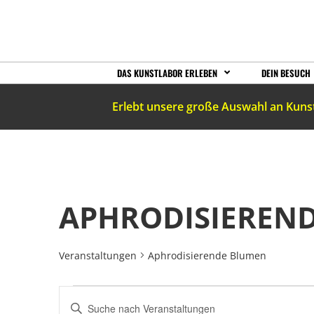
DAS KUNSTLABOR ERLEBEN
DEIN BESUCH
Erlebt unsere große Auswahl an Kuns
APHRODISIEREN
Veranstaltungen
Aphrodisierende Blumen
VERANSTALTUNGEN
Bitte
Schlüsselwort