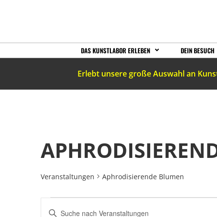
DAS KUNSTLABOR ERLEBEN
DEIN BESUCH
Erlebt unsere große Auswahl an Kuns
APHRODISIEREN
Veranstaltungen
Aphrodisierende Blumen
VERANSTALTUNGEN
Bitte
Schlüsselwort