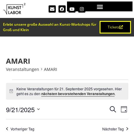
Erlebt unsere große Auswahl an Kunst-Workshops für
Tickets
Groß und Klein
AMARI
Veranstaltungen
AMARI
Keine Veranstaltungen für 21. September 2025 vorgesehen. Hier
Hinweis
geht es zu den
nächsten bevorstehenden Veranstaltungen
.
VERA
Ve
9/21/2025
Suche
Tag
Datum
An
SUCH
wählen.
Na
Vorheriger Tag
Nächster Tag