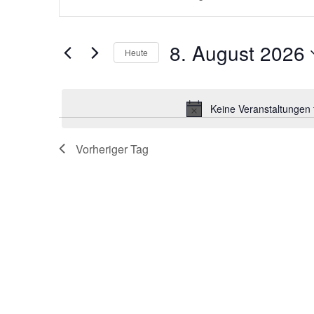
eingeben.
SUCHE
Suche
nach
Veranstaltungen
UND
8. August 2026
Schlüsselwort.
Heute
Datum
ANSICHTEN,
wählen.
Keine Veranstaltungen 
NAVIGATION
Vorheriger Tag