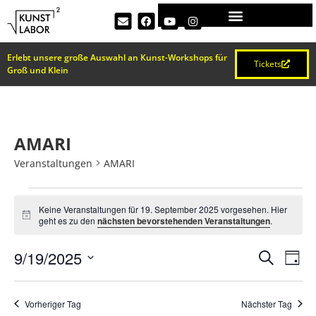
Erlebt unsere große Auswahl an Kunst-Workshops für
Tickets
Groß und Klein
AMARI
Veranstaltungen
AMARI
Keine Veranstaltungen für 19. September 2025 vorgesehen. Hier
Hinweis
geht es zu den
nächsten bevorstehenden Veranstaltungen
.
VERA
Ve
9/19/2025
Suche
Tag
Datum
An
SUCH
wählen.
Na
Vorheriger Tag
Nächster Tag