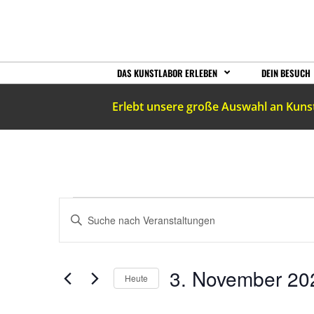
DAS KUNSTLABOR ERLEBEN
DEIN BESUCH
Erlebt unsere große Auswahl an Kuns
VERANSTALTUNGEN
Bitte
Schlüsselwort
eingeben.
SUCHE
Suche
nach
Veranstaltungen
UND
3. November 20
Schlüsselwort.
Heute
Datum
wählen.