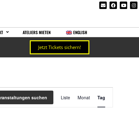
KT
ATELIERS MIETEN
ENGLISH
Jetzt Tickets sichern!
Veranstaltung
eranstaltungen suchen
Liste
Monat
Tag
Ansichten-
Navigation