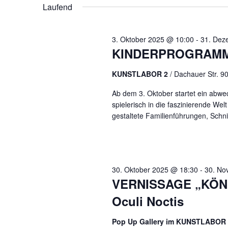
ANSICHTEN,
Laufend
NAVIGATION
3. Oktober 2025 @ 10:00
-
31. Dez
KINDERPROGRAMM 
KUNSTLABOR 2
/ Dachauer Str. 
Ab dem 3. Oktober startet ein abw
spielerisch in die faszinierende Wel
gestaltete Familienführungen, Schnit
30. Oktober 2025 @ 18:30
-
30. No
VERNISSAGE „KÖN
Oculi Noctis
Pop Up Gallery im KUNSTLABOR