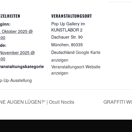
NZELHEITEN
VERANSTALTUNGSORT
Pop Up Gallery im
ginn:
KUNSTLABOR 2
. Oktober 2025 @
Dachauer Str. 90
:00
München
,
80335
de:
Deutschland
Google Karte
 November 2025 @
:00
anzeigen
ranstaltungskategorie
Veranstaltungsort-Website
anzeigen
p-Up-Ausstellung
 AUGEN LÜGEN?“ | Oculi Noctis
GRAFFITI W