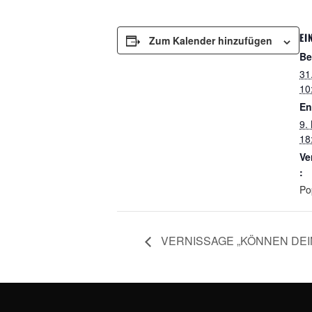
EI
Zum Kalender hinzufügen
Be
31
10
En
9.
18
Ve
:
Po
VERNISSAGE „KÖNNEN DEINE