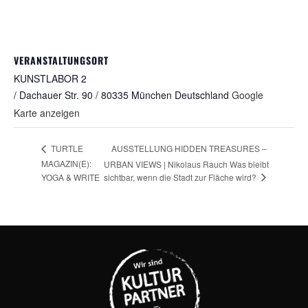
VERANSTALTUNGSORT
KUNSTLABOR 2
/ Dachauer Str. 90 / 80335 München
Deutschland
Google
Karte anzeigen
AUSSTELLUNG HIDDEN TREASURES –
TURTLE
MAGAZIN(E):
URBAN VIEWS | Nikolaus Rauch Was bleibt
sichtbar, wenn die Stadt zur Fläche wird?
YOGA & WRITE