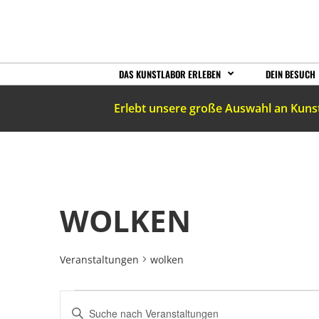
DAS KUNSTLABOR ERLEBEN
DEIN BESUCH
Erlebt unsere große Auswahl an Kuns
WOLKEN
Veranstaltungen
wolken
VERANSTALTUNGEN
Bitte
Schlüsselwort