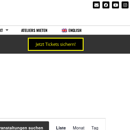
KT
ATELIERS MIETEN
ENGLISH
Jetzt Tickets sichern!
Veranstaltung
ranstaltungen suchen
Liste
Monat
Tag